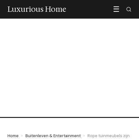
Luxurious Home
☰
BUITENLEVEN & ENTERTAINMENT
Rope tuinmeubels zijn de
onbetwiste ster van dit
buitenseizoen
8 May 2026
·
5 min leestijd
Home
›
Buitenleven & Entertainment
›
Rope tuinmeubels zijn