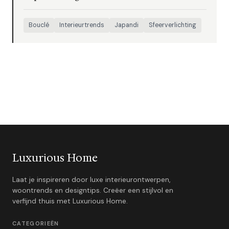
Bouclé
Interieurtrends
Japandi
Sfeerverlichting
Luxurious Home
Laat je inspireren door luxe interieurontwerpen,
woontrends en designtips. Creëer een stijlvol en
verfijnd thuis met Luxurious Home.
CATEGORIEËN