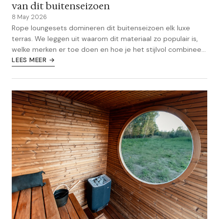
van dit buitenseizoen
8 May 2026
Rope loungesets domineren dit buitenseizoen elk luxe
terras. We leggen uit waarom dit materiaal zo populair is,
welke merken er toe doen en hoe je het stijlvol combineert
in je tuin.
LEES MEER →