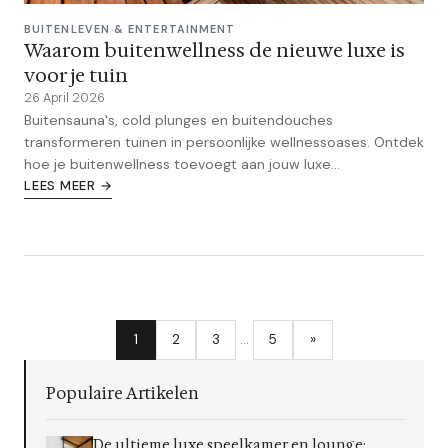
BUITENLEVEN & ENTERTAINMENT
Waarom buitenwellness de nieuwe luxe is
voor je tuin
26 April 2026
Buitensauna's, cold plunges en buitendouches
transformeren tuinen in persoonlijke wellnessoases. Ontdek
hoe je buitenwellness toevoegt aan jouw luxe
buitenruimte.
LEES MEER →
1
2
3
…
5
»
Populaire Artikelen
De ultieme luxe speelkamer en lounge: