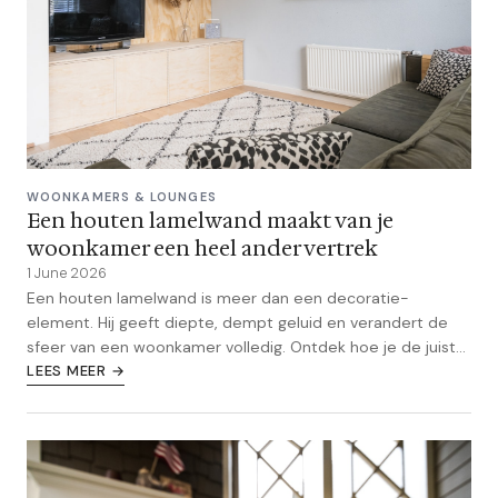
WOONKAMERS & LOUNGES
Een houten lamelwand maakt van je
woonkamer een heel ander vertrek
1 June 2026
Een houten lamelwand is meer dan een decoratie-
element. Hij geeft diepte, dempt geluid en verandert de
sfeer van een woonkamer volledig. Ontdek hoe je de juiste
keuzes maakt.
LEES MEER →