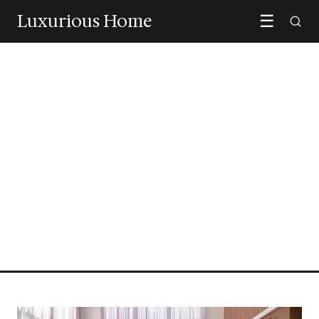
Luxurious Home
☰
UITGELICHT
Een groot hoofdbord maakt
van je slaapkamer een
statement
LEES ARTIKEL →