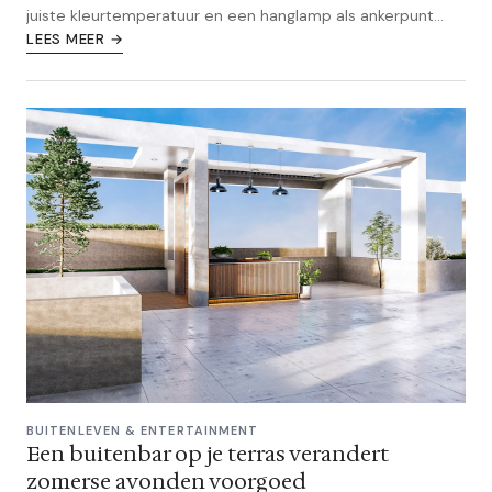
juiste kleurtemperatuur en een hanglamp als ankerpunt
een luxe sfeer creëert.
LEES MEER →
BUITENLEVEN & ENTERTAINMENT
Een buitenbar op je terras verandert
zomerse avonden voorgoed