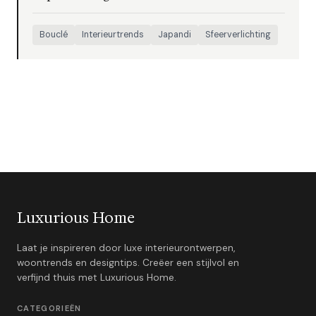
Bouclé
Interieurtrends
Japandi
Sfeerverlichting
Luxurious Home
Laat je inspireren door luxe interieurontwerpen,
woontrends en designtips. Creëer een stijlvol en
verfijnd thuis met Luxurious Home.
CATEGORIEËN