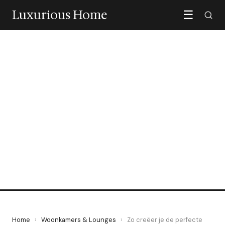
Luxurious Home
☰
WOONKAMERS & LOUNGES
Zo creëer je de perfecte
lichtsfeer in je woonkamer
19 June 2026
·
6 min leestijd
Home
›
Woonkamers & Lounges
›
Zo creëer je de perfecte