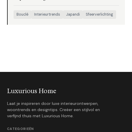
Bouclé
Interieurtrends
Japandi
Sfeerverlichting
Luxurious Home
Laat je inspireren door luxe interieurontwerpen,
woontrends en designtips. Creëer een stijlvol en
verfijnd thuis met Luxurious Home.
CATEGORIEËN