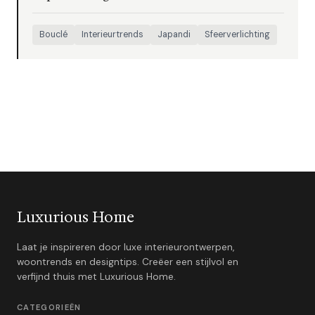
Bouclé
Interieurtrends
Japandi
Sfeerverlichting
Luxurious Home
Laat je inspireren door luxe interieurontwerpen,
woontrends en designtips. Creëer een stijlvol en
verfijnd thuis met Luxurious Home.
CATEGORIEËN