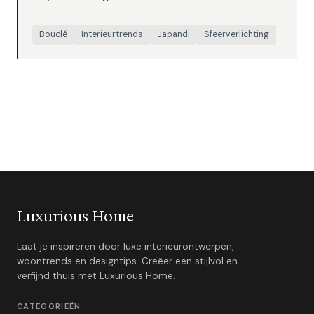
Bouclé
Interieurtrends
Japandi
Sfeerverlichting
Luxurious Home
Laat je inspireren door luxe interieurontwerpen,
woontrends en designtips. Creëer een stijlvol en
verfijnd thuis met Luxurious Home.
CATEGORIEËN