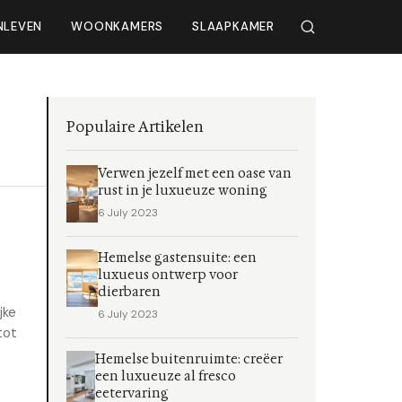
NLEVEN
WOONKAMERS
SLAAPKAMER
Populaire Artikelen
Verwen jezelf met een oase van
rust in je luxueuze woning
6 July 2023
Hemelse gastensuite: een
luxueus ontwerp voor
dierbaren
jke
6 July 2023
tot
Hemelse buitenruimte: creëer
een luxueuze al fresco
eetervaring