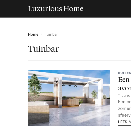
Luxurious Home
Home
›
Tuinbar
Tuinbar
BUITE
Een 
avo
11 Jun
Een co
zomers
sfeerv
LEES 