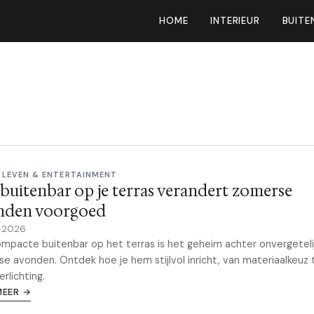
HOME
INTERIEUR
BUITE
NLEVEN & ENTERTAINMENT
buitenbar op je terras verandert zomerse
nden voorgoed
e 2026
mpacte buitenbar op het terras is het geheim achter onvergeteli
e avonden. Ontdek hoe je hem stijlvol inricht, van materiaalkeuz 
erlichting.
MEER →