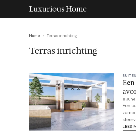
Luxurious Home
Home
›
Terras inrichting
Terras inrichting
BUITE
Een 
avo
11 Jun
Een co
zomers
sfeerv
LEES 