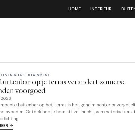
HOME
INTERIEUR
BUITE
NLEVEN & ENTERTAINMENT
buitenbar op je terras verandert zomerse
nden voorgoed
e 2026
mpacte buitenbar op het terras is het geheim achter onvergeteli
e avonden. Ontdek hoe je hem stijlvol inricht, van materiaalkeuz 
erlichting.
MEER →