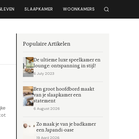
NLEVEN
SLAAPKAMER
WOONKAMERS
Populaire Artikelen
De ultieme luxe speelkamer en
lounge: ontspanning in stijl!
6 July 2023
Een groot hoofdbord maakt
van je slaapkamer een
statement
jke
6 August 2026
tot
Zo maak je van je badkamer
een Japandi-oase
19 April 2026