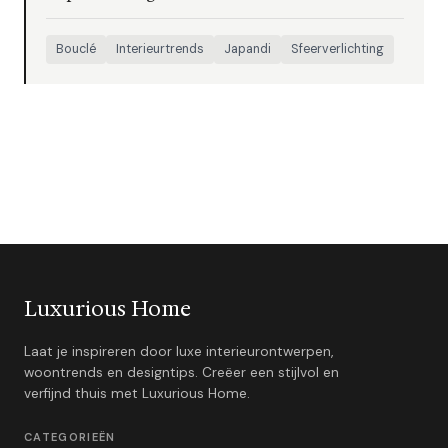
Bouclé
Interieurtrends
Japandi
Sfeerverlichting
Luxurious Home
Laat je inspireren door luxe interieurontwerpen,
woontrends en designtips. Creëer een stijlvol en
verfijnd thuis met Luxurious Home.
CATEGORIEËN