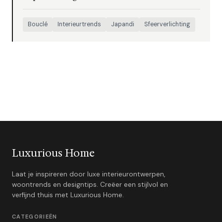
Bouclé
Interieurtrends
Japandi
Sfeerverlichting
Luxurious Home
Laat je inspireren door luxe interieurontwerpen,
woontrends en designtips. Creëer een stijlvol en
verfijnd thuis met Luxurious Home.
CATEGORIEËN