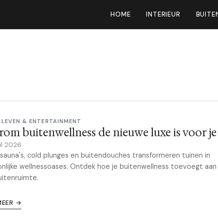
HOME
INTERIEUR
BUITE
NLEVEN & ENTERTAINMENT
om buitenwellness de nieuwe luxe is voor je
il 2026
sauna's, cold plunges en buitendouches transformeren tuinen in
nlijke wellnessoases. Ontdek hoe je buitenwellness toevoegt aan
uitenruimte.
MEER →