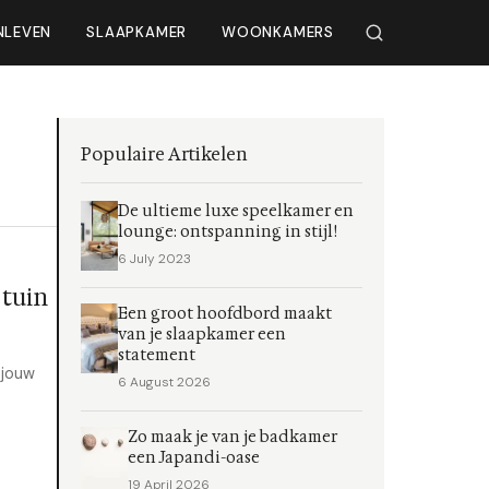
NLEVEN
SLAAPKAMER
WOONKAMERS
Populaire Artikelen
De ultieme luxe speelkamer en
lounge: ontspanning in stijl!
6 July 2023
 tuin
Een groot hoofdbord maakt
van je slaapkamer een
statement
 jouw
6 August 2026
Zo maak je van je badkamer
een Japandi-oase
19 April 2026