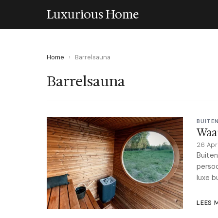
Luxurious Home
Home
›
Barrelsauna
Barrelsauna
BUITE
Waar
26 Apr
Buiten
persoo
luxe b
LEES 