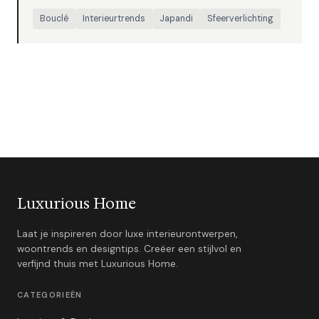
Bouclé
Interieurtrends
Japandi
Sfeerverlichting
Luxurious Home
Laat je inspireren door luxe interieurontwerpen,
woontrends en designtips. Creëer een stijlvol en
verfijnd thuis met Luxurious Home.
CATEGORIEËN