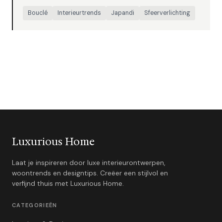
Bouclé
Interieurtrends
Japandi
Sfeerverlichting
Luxurious Home
Laat je inspireren door luxe interieurontwerpen,
woontrends en designtips. Creëer een stijlvol en
verfijnd thuis met Luxurious Home.
CATEGORIEËN