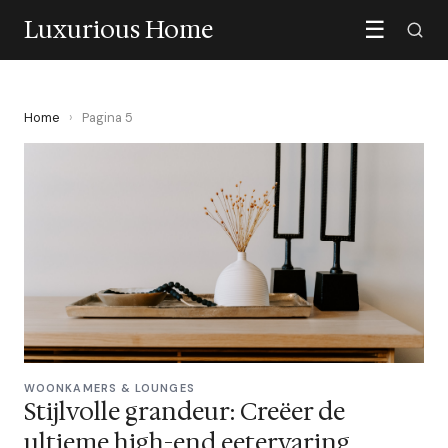
Luxurious Home
☰
Home
›
Pagina 5
WOONKAMERS & LOUNGES
Stijlvolle grandeur: Creëer de
ultieme high-end eetervaring